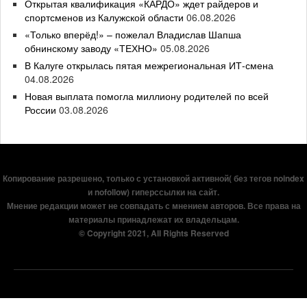
Открытая квалификация «КАРДО» ждет райдеров и
спортсменов из Калужской области
06.08.2026
«Только вперёд!» – пожелал Владислав Шапша
обнинскому заводу «ТЕХНО»
05.08.2026
В Калуге открылась пятая межрегиональная ИТ-смена
04.08.2026
Новая выплата помогла миллиону родителей по всей
России
03.08.2026
Копирование разрешено, только с установкой активной( без тегов noindex
и nofollow) гиперссылки на сайт.
Мнение редакции может не совпадать с мнением авторов. Все права на
материалы принадлежат их владельцам.
© Copyright 2021, All Rights Reserved