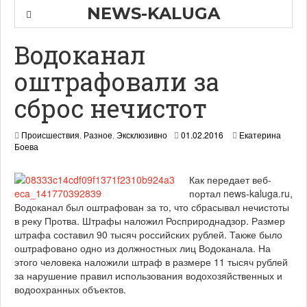
NEWS-KALUGA
Водоканал
оштрафовали за
сброс нечистот
0
Происшествия
,
Разное
,
Эксклюзивно
01.02.2016
Екатерина
2
Боева
.
0
Как передает веб-
2
портал news-kaluga.ru,
.
2
Водоканал был оштрафован за то, что сбрасывал нечистоты
0
в реку Протва. Штрафы наложил Росприроднадзор. Размер
1
штрафа составил 90 тысяч российских рублей. Также было
6
оштрафовано одно из должностных лиц Водоканала. На
этого человека наложили штраф в размере 11 тысяч рублей
за нарушение правил использования водохозяйственных и
водоохранных объектов.