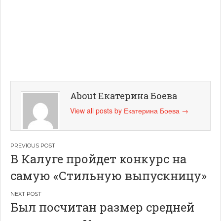
About Екатерина Боева
View all posts by Екатерина Боева
→
Навигация
В Калуге пройдет конкурс на
по
самую «Стильную выпускницу»
записям
Был посчитан размер средней