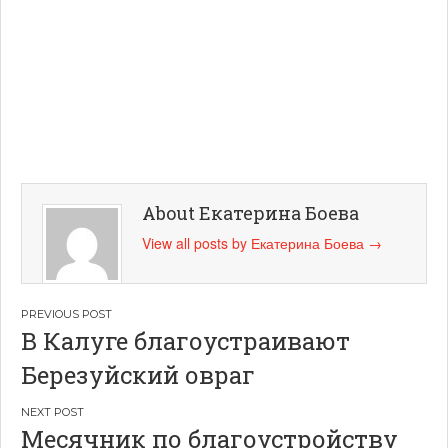
About Екатерина Боева
View all posts by Екатерина Боева
→
Навигация
В Калуге благоустраивают
по
Березуйский овраг
записям
Месячник по благоустройству