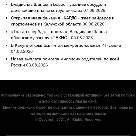
Владислав Шапша и Борис Нуралиев обсудили
дальнейшие планы сотрудничества
07.08.2026
Открытая квалификация «КАРДО» ждет райдеров и
спортсменов из Калужской области
06.08.2026
«Только вперёд!» – пожелал Владислав Шапша
обнинскому заводу «ТЕХНО»
05.08.2026
В Калуге открылась пятая межрегиональная ИТ-смена
04.08.2026
Новая выплата помогла миллиону родителей по всей
России
03.08.2026
Копирование разрешено, только с установкой активной( без тегов noindex
и nofollow) гиперссылки на сайт.
Мнение редакции может не совпадать с мнением авторов. Все права на
материалы принадлежат их владельцам.
© Copyright 2021, All Rights Reserved