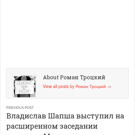
About Роман Троцкий
View all posts by Роман Троцкий
→
Навигация
Владислав Шапша выступил на
по
расширенном заседании
записям