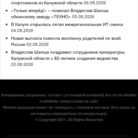
спортсменов из Калужской области
06.08.2026
«Только вперёд!» – пожелал Владислав Шапша
обнинскому заводу «ТЕХНО»
05.08.2026
В Калуге открылась пятая межрегиональная ИТ-смена
04.08.2026
Новая выплата помогла миллиону родителей по всей
России
03.08.2026
Владислав Шапша поздравил сотрудников прокуратуры
Калужской области с 82-летием создания ведомства
02.08.2026
Копирование разрешено, только с установкой активной( без тегов noindex
и nofollow) гиперссылки на сайт.
Мнение редакции может не совпадать с мнением авторов. Все права на
материалы принадлежат их владельцам.
© Copyright 2021, All Rights Reserved