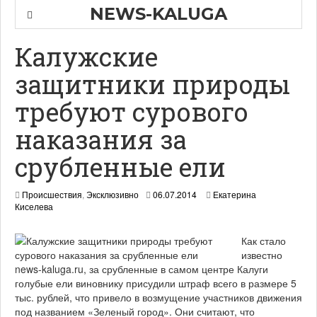
NEWS-KALUGA
Калужские
защитники природы
требуют сурового
наказания за
срубленные ели
0
Происшествия
,
Эксклюзивно
06.07.2014
Екатерина
7
Киселева
.
0
Как стало
7
.
известно
2
news-kaluga.ru, за срубленные в самом центре Калуги
0
голубые ели виновнику присудили штраф всего в размере 5
1
тыс. рублей, что привело в возмущение участников движения
4
под названием «Зеленый город». Они считают, что