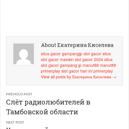
About Екатерина Киселева
situs gacor
gampangjp
slot gacor
situs
slot gacor maxwin
slot gacor 2024
situs
slot gacor
gampang jp
manut88
manut88
primerplay
slot gacor hari ini
primerplay
View all posts by Екатерина Киселева
→
Навигация
Слёт радиолюбителей в
по
Тамбовской области
записям