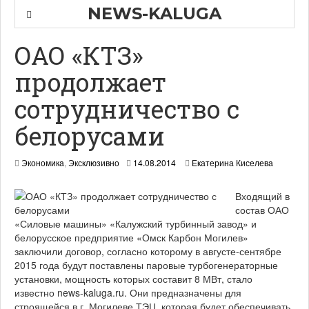
NEWS-KALUGA
ОАО «КТЗ»
продолжает
сотрудничество с
белорусами
1
Экономика
,
Эксклюзивно
14.08.2014
Екатерина Киселева
5
.
Входящий в
0
8
состав ОАО
.
«Силовые машины» «Калужский турбинный завод» и
2
белорусское предприятие «Омск Карбон Могилев»
0
заключили договор, согласно которому в августе-сентябре
1
2015 года будут поставлены паровые турбогенераторные
4
установки, мощность которых составит 8 МВт, стало
известно news-kaluga.ru. Они предназначены для
строящейся в г. Могилеве ТЭЦ, которая будет обеспечивать