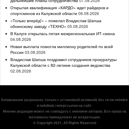
дальнейшие планы сотрудничества
07.08.2026
Открытая квалификация «КАРДО» ждет райдеров и
спортсменов из Калужской области
06.08.2026
«Только вперёд!» – пожелал Владислав Шапша
обнинскому заводу «ТЕХНО»
05.08.2026
В Калуге открылась пятая межрегиональная ИТ-смена
04.08.2026
Новая выплата помогла миллиону родителей по всей
России
03.08.2026
Владислав Шапша поздравил сотрудников прокуратуры
Калужской области с 82-летием создания ведомства
02.08.2026
Копирование разрешено, только с установкой активной( без тегов noindex
и nofollow) гиперссылки на сайт.
Мнение редакции может не совпадать с мнением авторов. Все права на
материалы принадлежат их владельцам.
© Copyright 2021, All Rights Reserved