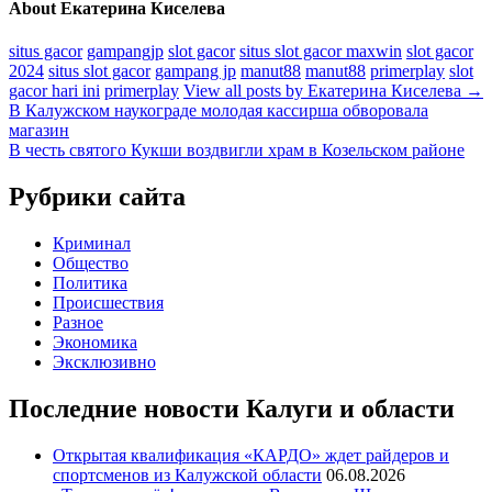
About Екатерина Киселева
situs gacor
gampangjp
slot gacor
situs slot gacor maxwin
slot gacor
2024
situs slot gacor
gampang jp
manut88
manut88
primerplay
slot
gacor hari ini
primerplay
View all posts by Екатерина Киселева
→
Навигация
В Калужском наукограде молодая кассирша обворовала
магазин
по
В честь святого Кукши воздвигли храм в Козельском районе
записям
Рубрики сайта
Криминал
Общество
Политика
Происшествия
Разное
Экономика
Эксклюзивно
Последние новости Калуги и области
Открытая квалификация «КАРДО» ждет райдеров и
спортсменов из Калужской области
06.08.2026