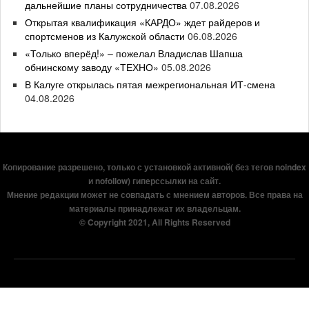
дальнейшие планы сотрудничества
07.08.2026
Открытая квалификация «КАРДО» ждет райдеров и
спортсменов из Калужской области
06.08.2026
«Только вперёд!» – пожелал Владислав Шапша
обнинскому заводу «ТЕХНО»
05.08.2026
В Калуге открылась пятая межрегиональная ИТ-смена
04.08.2026
Копирование разрешено, только с установкой активной( без тегов noindex
и nofollow) гиперссылки на сайт.
Мнение редакции может не совпадать с мнением авторов. Все права на
материалы принадлежат их владельцам.
© Copyright 2021, All Rights Reserved