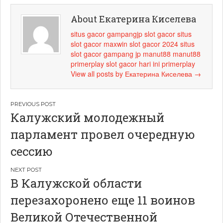
About Екатерина Киселева
situs gacor
gampangjp
slot gacor
situs
slot gacor maxwin
slot gacor 2024
situs
slot gacor
gampang jp
manut88
manut88
primerplay
slot gacor hari ini
primerplay
View all posts by Екатерина Киселева
→
Навигация
Калужский молодежный
по
парламент провел очередную
записям
сессию
В Калужской области
перезахоронено еще 11 воинов
Великой Отечественной