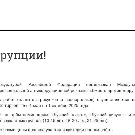
ррупции!
окуратурой Российской Федерации организован Междуна
рс социальной антикоррупционной рекламы «Вместе против корру
 работ (плакатов, рисунков и видеороликов) осуществляется н
orruption.life с 1 мая по 1 октября 2025 года.
ся по трём номинациям: «Лучший плакат», «Лучший рисунок» и 
 возрастных группах (10-15 лет, 16-20 лет, 21-25 лет).
е размещены правила участия и критерии оценки работ.