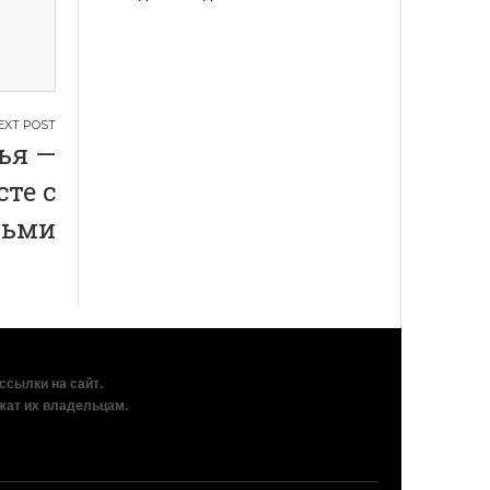
ья —
сте с
тьми
рссылки на сайт.
жат их владельцам.