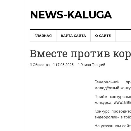
NEWS-KALUGA
ГЛАВНАЯ
КАРТА САЙТА
О САЙТЕ
Вместе против ко
Общество
17.05.2025
Роман Троцкий
Генеральной пр
молодёжный конку
Приём конкурсных
конкурса: www.antic
Конкурс проводит
видеоролик» в трёх
На указанном сайт