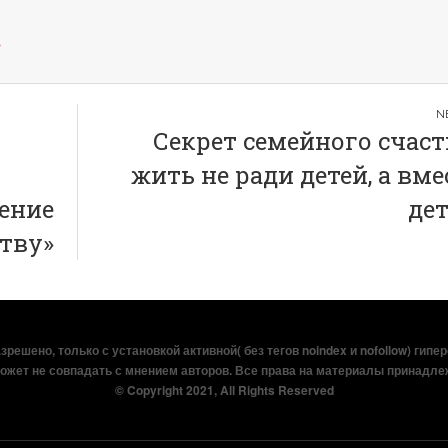
→
Секрет семейного счаст
жить не ради детей, а вме
ение
де
тву»
решено, только с установкой активной( без тегов noindex и nofollow) гипе
ожет не совпадать с мнением авторов. Все права на материалы принадле
© Copyright 2021, All Rights Reserved