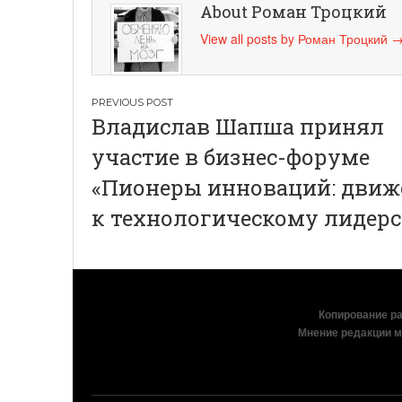
About Роман Троцкий
View all posts by Роман Троцкий
Навигация
Владислав Шапша принял
по
участие в бизнес-форуме
записям
«Пионеры инноваций: движ
к технологическому лидерс
Копирование раз
Мнение редакции м