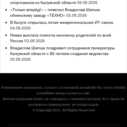
спортсменов из Калужской области
06.08.2026
«Только вперёд!» – пожелал Владислав Шапша
обнинскому заводу «ТЕХНО»
05.08.2026
В Калуге открылась пятая межрегиональная ИТ-смена
04.08.2026
Новая выплата помогла миллиону родителей по всей
России
03.08.2026
Владислав Шапша поздравил сотрудников прокуратуры
Калужской области с 82-летием создания ведомства
02.08.2026
Копирование разрешено, только с установкой активной( без тегов noindex
и nofollow) гиперссылки на сайт.
Мнение редакции может не совпадать с мнением авторов. Все права на
материалы принадлежат их владельцам.
© Copyright 2021, All Rights Reserved