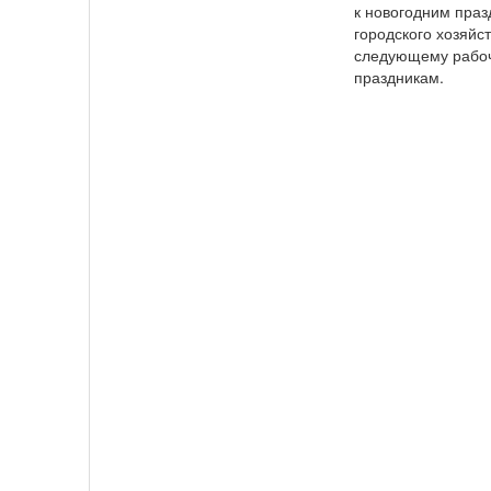
к новогодним праз
городского хозяйс
следующему рабоч
праздникам.