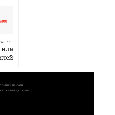
ut88
тила
илей
рссылки на сайт.
жат их владельцам.