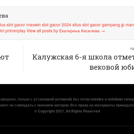
ева
itus slot gacor maxwin
slot gacor 2024
situs slot gacor
gampang jp
man
ini
primerplay
View all posts by Екатерина Киселева
→
ают
Калужская 6-я школа отме
К
вековой юб
решено, только с установкой активной( без тегов noindex и nofollow) гипе
ожет не совпадать с мнением авторов. Все права на материалы принадле
© Copyright 2021, All Rights Reserved