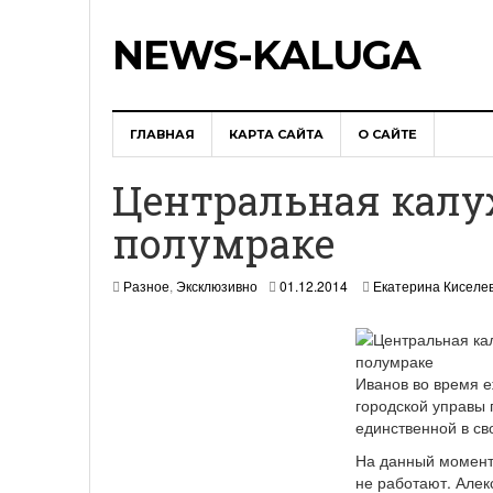
NEWS-KALUGA
ГЛАВНАЯ
КАРТА САЙТА
О САЙТЕ
Центральная калу
полумраке
0
Разное
,
Эксклюзивно
01.12.2014
Екатерина Киселе
2
.
1
2
.
Иванов во время 
2
городской управы
0
единственной в св
1
4
На данный момент 
не работают. Алек