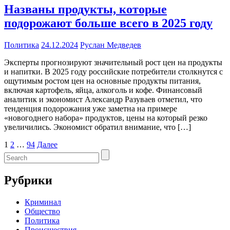
Названы продукты, которые
подорожают больше всего в 2025 году
Политика
24.12.2024
Руслан Медведев
Эксперты прогнозируют значительный рост цен на продукты
и напитки. В 2025 году российские потребители столкнутся с
ощутимым ростом цен на основные продукты питания,
включая картофель, яйца, алкоголь и кофе. Финансовый
аналитик и экономист Александр Разуваев отметил, что
тенденция подорожания уже заметна на примере
«новогоднего набора» продуктов, цены на который резко
увеличились. Экономист обратил внимание, что […]
Навигация
1
2
…
94
Далее
по
записям
Рубрики
Криминал
Общество
Политика
Происшествия