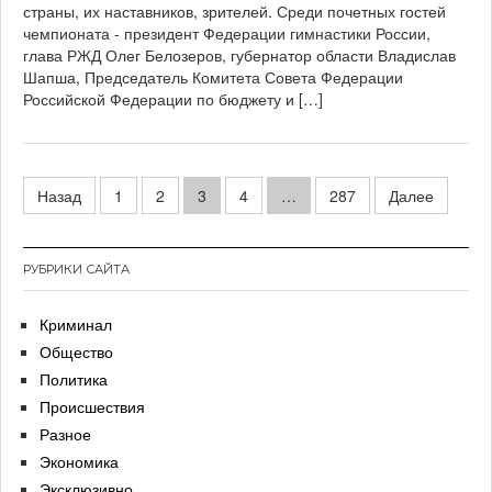
страны, их наставников, зрителей. Среди почетных гостей
чемпионата - президент Федерации гимнастики России,
глава РЖД Олег Белозеров, губернатор области Владислав
Шапша, Председатель Комитета Совета Федерации
Российской Федерации по бюджету и […]
Навигация
Назад
1
2
3
4
…
287
Далее
по
записям
РУБРИКИ САЙТА
Криминал
Общество
Политика
Происшествия
Разное
Экономика
Эксклюзивно