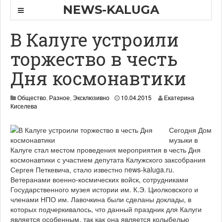
NEWS-KALUGA
В Калуге устроили
торжество в честь
Дня космонавтики
1
Общество
,
Разное
,
Эксклюзивно
10.04.2015
Екатерина
1
Киселева
.
0
Сегодня Дом
4
.
музыки в
2
Калуге стал местом проведения мероприятия в честь Дня
0
космонавтики с участием депутата Калужского заксобрания
1
Сергея Петкевича, стало известно news-kaluga.ru.
5
Ветеранами военно-космических войск, сотрудниками
Государственного музея истории им. К.Э. Циолковского и
членами НПО им. Лавочкина были сделаны доклады, в
которых подчеркивалось, что данный праздник для Калуги
является особенным, так как она является колыбелью