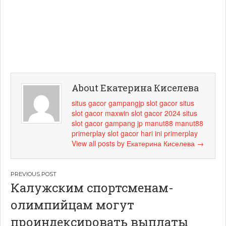
About Екатерина Киселева
situs gacor
gampangjp
slot gacor
situs
slot gacor maxwin
slot gacor 2024
situs
slot gacor
gampang jp
manut88
manut88
primerplay
slot gacor hari ini
primerplay
View all posts by Екатерина Киселева
→
Навигация
Калужским спортсменам-
по
олимпийцам могут
записям
проиндексировать выплаты