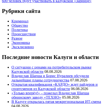
600 человек будут участвовать в калужской «Зарнице»
по
записям
Рубрики сайта
Криминал
Общество
Политика
Происшествия
Разное
Экономика
Эксклюзивно
Последние новости Калуги и области
О ситуации с ценами на потребительском рынке
Калужской области
08.08.2026
Владислав Шапша и Борис Нуралиев обсудили
дальнейшие планы сотрудничества
07.08.2026
Открытая квалификация «КАРДО» ждет райдеров и
спортсменов из Калужской области
06.08.2026
«Только вперёд!» – пожелал Владислав Шапша
обнинскому заводу «ТЕХНО»
05.08.2026
В Калуге открылась пятая межрегиональная ИТ-смена
04.08.2026