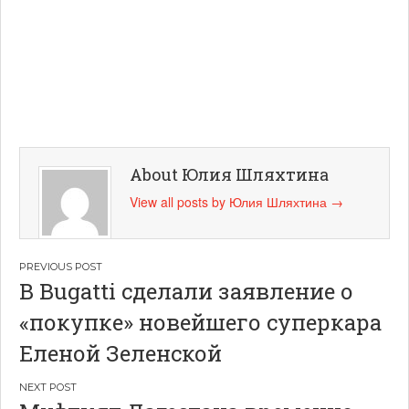
About Юлия Шляхтина
View all posts by Юлия Шляхтина
→
Навигация
В Bugatti сделали заявление о
по
«покупке» новейшего суперкара
записям
Еленой Зеленской