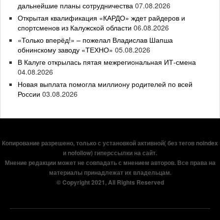
дальнейшие планы сотрудничества
07.08.2026
Открытая квалификация «КАРДО» ждет райдеров и
спортсменов из Калужской области
06.08.2026
«Только вперёд!» – пожелал Владислав Шапша
обнинскому заводу «ТЕХНО»
05.08.2026
В Калуге открылась пятая межрегиональная ИТ-смена
04.08.2026
Новая выплата помогла миллиону родителей по всей
России
03.08.2026
Копирование разрешено, только с установкой активной( без тегов noindex
и nofollow) гиперссылки на сайт.
Мнение редакции может не совпадать с мнением авторов. Все права на
материалы принадлежат их владельцам.
© Copyright 2021, All Rights Reserved