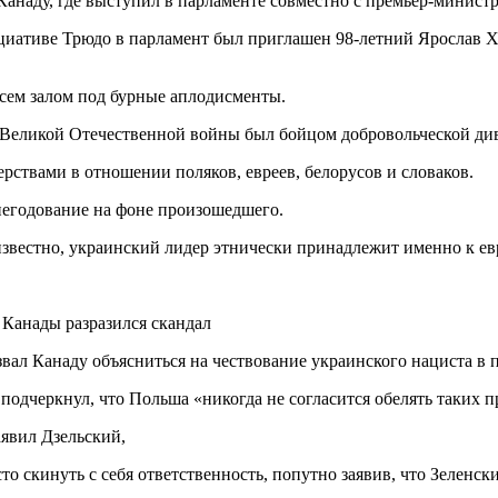
анаду, где выступил в парламенте совместно с премьер-минист
ициативе Трюдо в парламент был приглашен 98-летний Ярослав Х
всем залом под бурные аплодисменты.
 Великой Отечественной войны был бойцом добровольческой ди
ерствами в отношении поляков, евреев, белорусов и словаков.
негодование на фоне произошедшего.
известно, украинский лидер этнически принадлежит именно к ев
ал Канаду объясниться на чествование украинского нациста в па
одчеркнул, что Польша «никогда не согласится обелять таких п
явил Дзельский,
о скинуть с себя ответственность, попутно заявив, что Зеленск