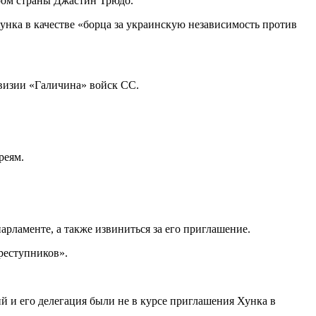
ром страны Джастин Трюдо.
унка в качестве «борца за украинскую независимость против
визии «Галичина» войск СС.
реям.
рламенте, а также извиниться за его приглашение.
реступников».
ий и его делегация были не в курсе приглашения Хунка в