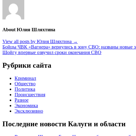
About Юлия Шляхтина
View all posts by Юлия Шляхтина
→
Навигация
Бойцы ЧВК «Вагнера» вернулись в зону СВО: названы новые з
Шойгу впервые озвучил сроки окончания СВО
по
записям
Рубрики сайта
Криминал
Общество
Политика
Происшествия
Разное
Экономика
Эксклюзивно
Последние новости Калуги и области