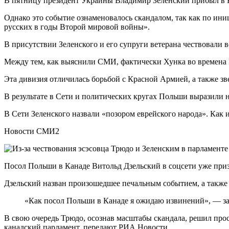
В пятницу президент Украины Владимир Зеленский прибыл в К
Однако это событие ознаменовалось скандалом, так как по ин
русских в годы Второй мировой войны».
В присутствии Зеленского и его супруги ветерана чествовали 
Между тем, как выяснили СМИ, фактически Хунка во времена
Эта дивизия отличилась борьбой с Красной Армией, а также зв
В результате в Сети и политических кругах Польши выразили 
В Сети Зеленского назвали «позором еврейского народа». Как 
Новости СМИ2
Посол Польши в Канаде Витольд Дзельский в соцсети уже призв
Дзельский назван произошедшее печальным событием, а также п
«Как посол Польши в Канаде я ожидаю извинений», — за
В свою очередь Трюдо, осознав масштабы скандала, решил прост
канадский парламент, передают РИА Новости.