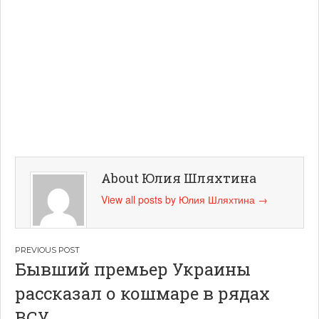
About Юлия Шляхтина
View all posts by Юлия Шляхтина
→
Навигация
Бывший премьер Украины
по
рассказал о кошмаре в рядах
записям
ВСУ