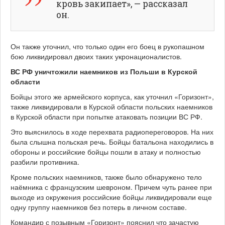
кровь закипает», — рассказал
он.
Он также уточнил, что только один его боец в рукопашном
бою ликвидировал двоих таких укронационалистов.
ВС РФ уничтожили наемников из Польши в Курской
области
Бойцы этого же армейского корпуса, как уточнил «Горизонт»,
также ликвидировали в Курской области польских наемников
в Курской области при попытке атаковать позиции ВС РФ.
Это выяснилось в ходе перехвата радиопереговоров. На них
была слышна польская речь. Бойцы батальона находились в
обороны и российские бойцы пошли в атаку и полностью
разбили противника.
Кроме польских наемников, также было обнаружено тело
наёмника с французским шевроном. Причем чуть ранее при
выходе из окружения российские бойцы ликвидировали еще
одну группу наемников без потерь в личном составе.
Командир с позывным «Горизонт» пояснил что зачастую