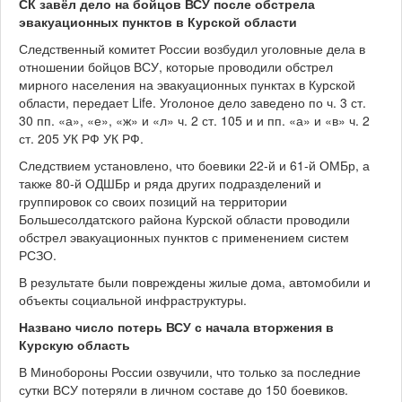
СК завёл дело на бойцов ВСУ после обстрела
эвакуационных пунктов в Курской области
Следственный комитет России возбудил уголовные дела в
отношении бойцов ВСУ, которые проводили обстрел
мирного населения на эвакуационных пунктах в Курской
области, передает Life. Уголоное дело заведено по ч. 3 ст.
30 пп. «а», «е», «ж» и «л» ч. 2 ст. 105 и и пп. «а» и «в» ч. 2
ст. 205 УК РФ УК РФ.
Следствием установлено, что боевики 22-й и 61-й ОМБр, а
также 80-й ОДШБр и ряда других подразделений и
группировок со своих позиций на территории
Большесолдатского района Курской области проводили
обстрел эвакуационных пунктов с применением систем
РСЗО.
В результате были повреждены жилые дома, автомобили и
объекты социальной инфраструктуры.
Названо число потерь ВСУ с начала вторжения в
Курскую область
В Минобороны России озвучили, что только за последние
сутки ВСУ потеряли в личном составе до 150 боевиков.