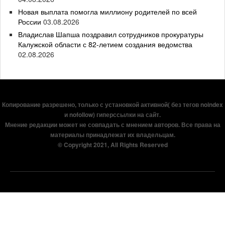
Новая выплата помогла миллиону родителей по всей
России
03.08.2026
Владислав Шапша поздравил сотрудников прокуратуры
Калужской области с 82-летием создания ведомства
02.08.2026
Копирование разрешено, только с установкой активной( без тегов noindex
и nofollow) гиперссылки на сайт.
Мнение редакции может не совпадать с мнением авторов. Все права на
материалы принадлежат их владельцам.
© Copyright 2021, All Rights Reserved