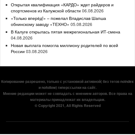
Открытая квалификация «КАРДО» ждет райдеров и
спортсменов из Калужской области
06.08.2026
«Только вперёд!» – пожелал Владислав Шапша
обнинскому заводу «ТЕХНО»
05.08.2026
В Калуге открылась пятая межрегиональная ИТ-смена
04.08.2026
Новая выплата помогла миллиону родителей по всей
России
03.08.2026
Копирование разрешено, только с установкой активной( без тегов noindex
и nofollow) гиперссылки на сайт.
Мнение редакции может не совпадать с мнением авторов. Все права на
материалы принадлежат их владельцам.
© Copyright 2021, All Rights Reserved