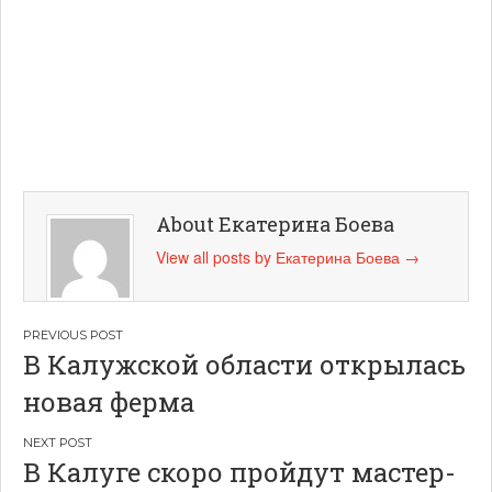
About Екатерина Боева
View all posts by Екатерина Боева
→
Навигация
В Калужской области открылась
по
новая ферма
записям
В Калуге скоро пройдут мастер-