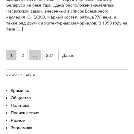
Беларуси на реке Уша. Здесь расположен знаменитый
Несвижский замок, внесённый в список Всемирного
наследия ЮНЕСКО, Фарный костёл, ратуша XVI века, а
также ряд других архитектурных мемориалов. В 1993 году на
базе […]
Навигация
1
2
…
287
Далее
по
записям
РУБРИКИ САЙТА
Криминал
Общество
Политика
Происшествия
Разное
Экономика