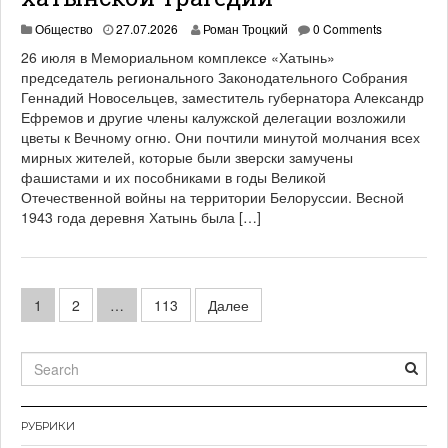
Общество
27.07.2026
Роман Троцкий
0 Comments
26 июля в Мемориальном комплексе «Хатынь»
председатель регионального Законодательного Собрания
Геннадий Новосельцев, заместитель губернатора Александр
Ефремов и другие члены калужской делегации возложили
цветы к Вечному огню. Они почтили минутой молчания всех
мирных жителей, которые были зверски замучены
фашистами и их пособниками в годы Великой
Отечественной войны на территории Белоруссии. Весной
1943 года деревня Хатынь была […]
Навигация
1
2
…
113
Далее
по
записям
РУБРИКИ