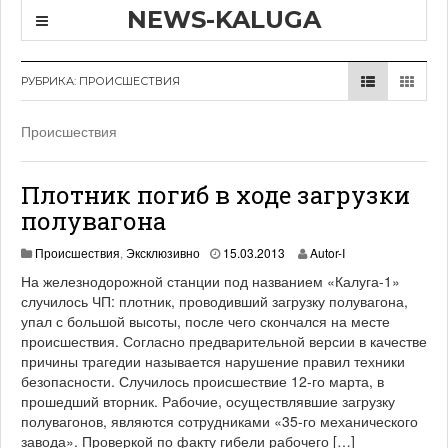
NEWS-KALUGA
РУБРИКА:
ПРОИСШЕСТВИЯ
Происшествия
Плотник погиб в ходе загрузки
полувагона
0
Происшествия
,
Эксклюзивно
15.03.2013
Autor-I
5
На железнодорожной станции под названием «Калуга-1»
.
случилось ЧП: плотник, проводивший загрузку полувагона,
0
упал с большой высоты, после чего скончался на месте
5
.
происшествия. Согласно предварительной версии в качестве
2
причины трагедии называется нарушение правил техники
0
безопасности. Случилось происшествие 12-го марта, в
1
прошедший вторник. Рабочие, осуществлявшие загрузку
3
полувагонов, являются сотрудниками «35-го механического
завода». Проверкой по факту гибели рабочего […]