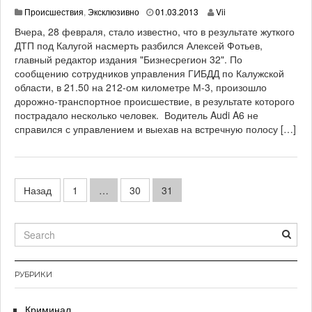
0
Происшествия
,
Эксклюзивно
01.03.2013
Vii
2
Вчера, 28 февраля, стало известно, что в результате жуткого
.
ДТП под Калугой насмерть разбился Алексей Фотьев,
0
главный редактор издания "Бизнесрегион 32". По
3
.
сообщению сотрудников управления ГИБДД по Калужской
2
области, в 21.50 на 212-ом километре М-3, произошло
0
дорожно-транспортное происшествие, в результате которого
1
пострадало несколько человек. Водитель Audi A6 не
3
справился с управлением и выехав на встречную полосу […]
Навигация
Назад
1
…
30
31
по
записям
РУБРИКИ
Криминал