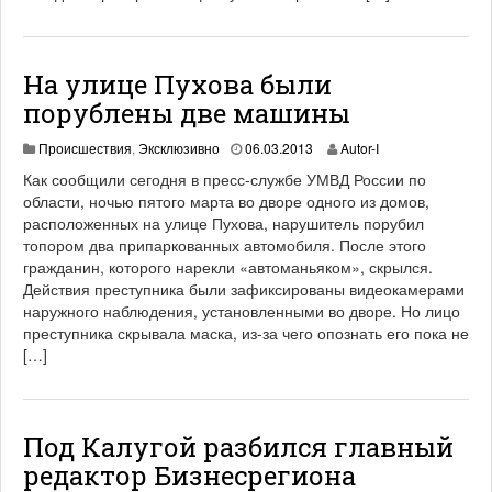
На улице Пухова были
порублены две машины
0
Происшествия
,
Эксклюзивно
06.03.2013
Autor-I
5
Как сообщили сегодня в пресс-службе УМВД России по
.
области, ночью пятого марта во дворе одного из домов,
0
расположенных на улице Пухова, нарушитель порубил
5
.
топором два припаркованных автомобиля. После этого
2
гражданин, которого нарекли «автоманьяком», скрылся.
0
Действия преступника были зафиксированы видеокамерами
1
наружного наблюдения, установленными во дворе. Но лицо
3
преступника скрывала маска, из-за чего опознать его пока не
[…]
Под Калугой разбился главный
редактор Бизнесрегиона