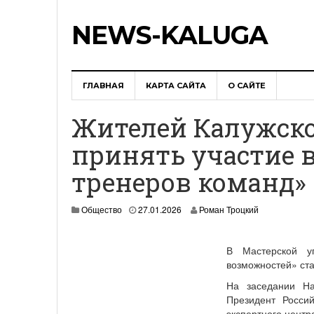
NEWS-KALUGA
ГЛАВНАЯ
КАРТА САЙТА
О САЙТЕ
Жителей Калужско
принять участие 
тренеров команд»
Общество
27.01.2026
Роман Троцкий
В Мастерской у
возможностей» ста
На заседании На
Президент Росси
экспертного центр