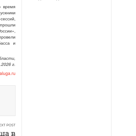
о время
ускники
сессий,
 прошли
оссии»,
провели
басса и
бласти,
.2026 г.
aluga.ru
ша в