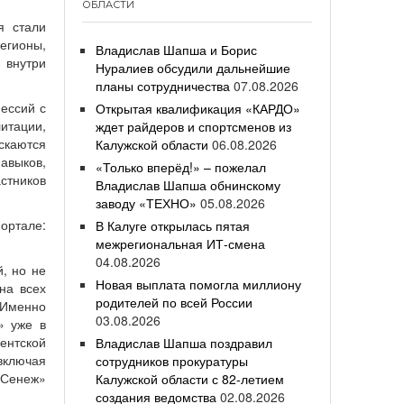
ОБЛАСТИ
я стали
егионы,
Владислав Шапша и Борис
 внутри
Нуралиев обсудили дальнейшие
планы сотрудничества
07.08.2026
ессий с
Открытая квалификация «КАРДО»
итации,
ждет райдеров и спортсменов из
скаются
Калужской области
06.08.2026
авыков,
«Только вперёд!» – пожелал
астников
Владислав Шапша обнинскому
заводу «ТЕХНО»
05.08.2026
тале:
В Калуге открылась пятая
межрегиональная ИТ-смена
04.08.2026
, но не
Новая выплата помогла миллиону
на всех
родителей по всей России
 Именно
03.08.2026
» уже в
ентской
Владислав Шапша поздравил
включая
сотрудников прокуратуры
«Сенеж»
Калужской области с 82-летием
создания ведомства
02.08.2026