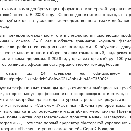
стниками командообразующих форматов Мастерской управлени
о всей стране. В 2026 году «Сенеж» дополнительно выходит в р
ос субъектов на усиление межведомственного взаимодействия
манд.
лы тренеров команд» могут стать специалисты помогающих проф
ием и опытом 3–10 лет в области тренингов, коучинга, фасил
ния или работы со спортивными командами. К обучению допу
е после многоэтапного отбора: оценки компетенций, лидерских н
ности к командировкам. В 2026 году организаторы отберут 100 уч
 готов развивать эффективность управленческих команд России.
к открыт до 24 февраля на официальном пор
etitions/project/1/ae4ddcb9-84fc-4631-8bba-bfb48c735962/ .
нужны эффективные команды для достижения амбициозных целей
, которые могут профессионально сопровождать эти команды 
ния и сонастройки до выхода на уровень реальных результатов.
ов мы готовим в «Сенеже» Участники «Школы тренеров команд
я включаются в сопровождение масштабных мероприятий Презид
же большинства образовательных проектов нашей Мастерской, 
ограммы», – отметил первый проректор Мастерской управления 
атформы «Россия – страна возможностей» Сергей Бочаров.