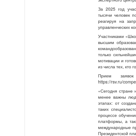
За 2025 год уча
тысячи человек п
реагируя на запр
управленческих ко
Участниками «Шко
высшим образован
командообразова
только сильнейши
мотивации и готов
из числа тех, кто
Прием заяво
https://rsv.ru/comp
«Сегодня стране 
менее важны люди
этапах: от созда
таких специалист
процессе обучени
платформы, а так
международные пр
Президентской пл