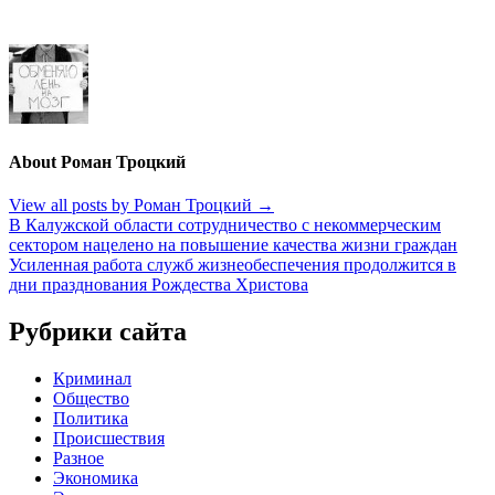
About Роман Троцкий
View all posts by Роман Троцкий
→
Навигация
В Калужской области сотрудничество с некоммерческим
сектором нацелено на повышение качества жизни граждан
по
Усиленная работа служб жизнеобеспечения продолжится в
записям
дни празднования Рождества Христова
Рубрики сайта
Криминал
Общество
Политика
Происшествия
Разное
Экономика