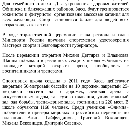
Для семейного отдыха. Для укрепления здоровья жителей
Обнинска и близлежащих районов. Здесь будут тренироваться
хоккеисты и фигуристы, организованы массовые катания для
всех желающих. Спорт становится ближе для людей всех
возрастов», - сказал он.
В ходе торжественной церемонии глава региона и глава
Минспорта России вручили спортсменам удостоверения
Мастеров спорта и Благодарности губернатора.
После церемонии открытия Михаил Дегтярев и Владислав
Шапша побывали в различных секциях школы «Олимп», на
площадке которой открыта арена, пообщались с
воспитанниками и тренерами.
Спортивная школа создана в 2011 году. Здесь действуют
закрытый 50-метровый бассейн на 10 дорожек, закрытый 25-
метровый бассейн на 5 дорожек, ледовая арена с
искусственным льдом, зал сухого плавания, универсальный
зал, зал борьбы, тренажерные залы, гостиница на 220 мест. В
школе обучаются 1168 человек. Среди учеников «Олимпа»
победители и призеры мировых и российских первенств по
плаванию Алина Гайфутдинова, Григорий Вековищев,
Михаил Вековищев, Дмитрий Савенко.