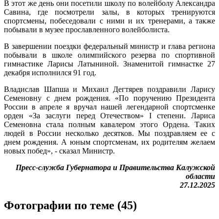
В этот же день они посетили школу по волейболу Александра
Савина, где посмотрели залы, в которых тренируются
спортсмены, побеседовали с ними и их тренерами, а также
побывали в музее прославленного волейболиста.
В завершении поездки федеральный министр и глава региона
побывали в школе олимпийского резерва по спортивной
гимнастике Ларисы Латыниной. Знаменитой гимнастке 27
декабря исполнился 91 год.
Владислав Шапша и Михаил Дегтярев поздравили Ларису
Семеновну с днем рождения. «По поручению Президента
России в апреле я вручал нашей легендарной спортсменке
орден «За заслуги перед Отечеством» I степени. Лариса
Семеновна стала полным кавалером этого Ордена. Таких
людей в России несколько десятков. Мы поздравляем ее с
днем рождения. А юным спортсменам, их родителям желаем
новых побед», - сказал Министр.
Пресс-служба Губернатора и Правительства Калужской
области
27.12.2025
Фотографии по теме (45)