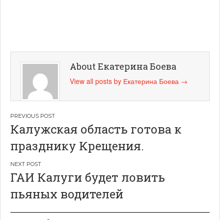
About Екатерина Боева
View all posts by Екатерина Боева
→
Навигация
Калужская область готова к
по
празднику Крещения.
записям
ГАИ Калуги будет ловить
пьяных водителей