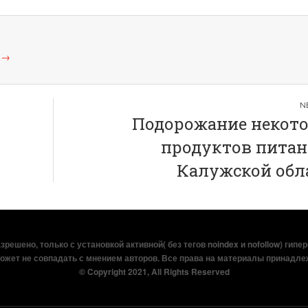
а
→
Подорожание некот
продуктов питан
Калужской обл
решено, только с установкой активной( без тегов noindex и nofollow) гипе
ожет не совпадать с мнением авторов. Все права на материалы принадле
© Copyright 2021, All Rights Reserved