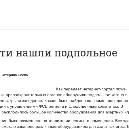
сти нашли подпольное
Екатерина Боева
Как передает интернет-портал news-
ники правоохранительных органов обнаружили подпольное казино в
же закрыли заведение. Казино было найдено во время проведения
ции с управлениями ФСБ региона и Следственным комитетом. В
 расплодилось большое количество оборудования для азартных иг
ение было размещено на территории нежилого помещения. Все зд
м смысле завалено различным оборудованием для азартных игры. 