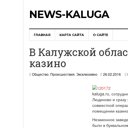
NEWS-KALUGA
ГЛАВНАЯ
КАРТА САЙТА
О САЙТЕ
В Калужской обла
казино
Общество
,
Происшествия
,
Эксклюзивно
26.02.2016
kaluga.ru, сотруд
Людиново и сразу 
совместной опера
помещении казино
Незаконное завед
было в буквально