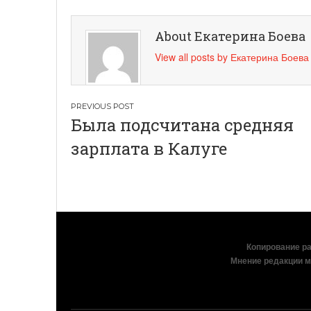
About Екатерина Боева
View all posts by Екатерина Боев
Навигация
Была подсчитана средняя
по
зарплата в Калуге
записям
Копирование раз
Мнение редакции м