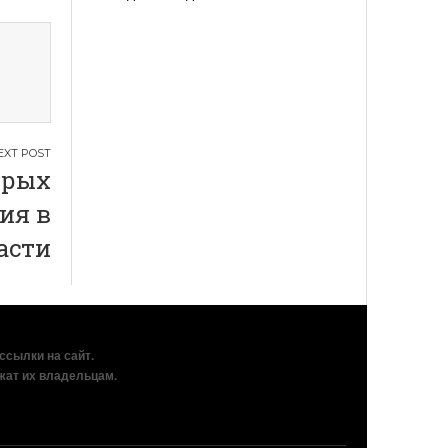
орых
ия в
асти
рссылки на сайт.
жат их владельцам.