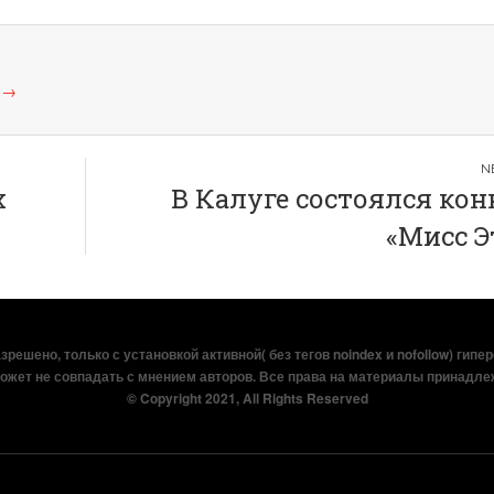
а
→
х
В Калуге состоялся кон
«Мисс Э
решено, только с установкой активной( без тегов noindex и nofollow) гипе
ожет не совпадать с мнением авторов. Все права на материалы принадле
© Copyright 2021, All Rights Reserved