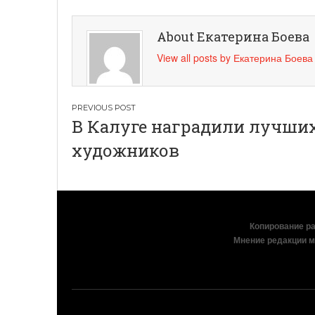
About Екатерина Боева
View all posts by Екатерина Боев
Навигация
В Калуге наградили лучши
по
художников
записям
Копирование раз
Мнение редакции м