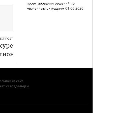
проектирования решений по
жизненным ситуациям
01.08.2026
курс
тно»
рссылки на сайт.
жат их владельцам.