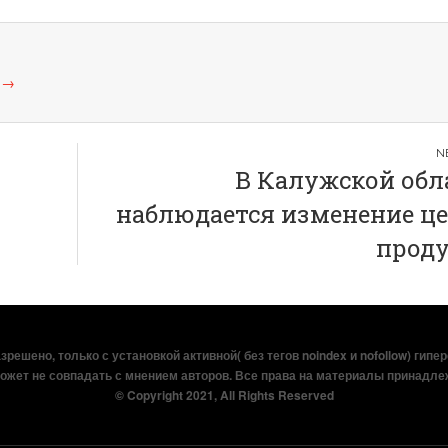
а
→
В Калужской обл
наблюдается изменение це
прод
решено, только с установкой активной( без тегов noindex и nofollow) гипе
ожет не совпадать с мнением авторов. Все права на материалы принадле
© Copyright 2021, All Rights Reserved