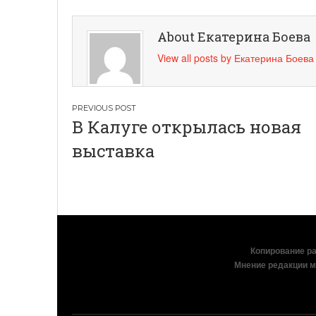
About Екатерина Боева
View all posts by Екатерина Боев
Навигация
В Калуге открылась новая
по
выставка
записям
Копирование раз
Мнение редакции м