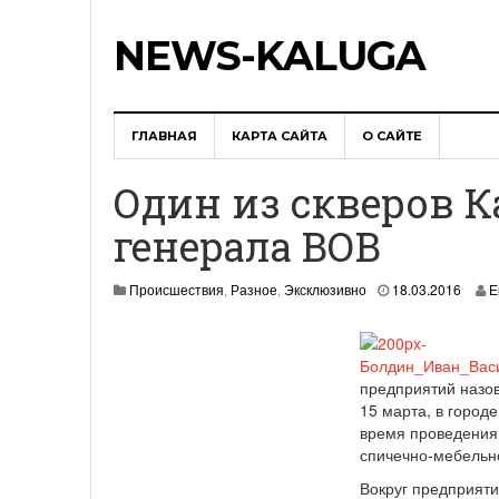
NEWS-KALUGA
ГЛАВНАЯ
КАРТА САЙТА
О САЙТЕ
Один из скверов К
генерала ВОВ
2
Происшествия
,
Разное
,
Эксклюзивно
18.03.2016
Е
0
.
0
3
.
предприятий назов
2
15 марта, в город
0
время проведения 
1
спичечно-мебельно
6
Вокруг предприяти