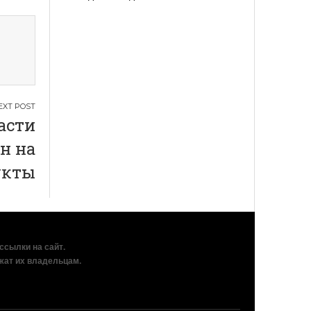
асти
н на
укты
рссылки на сайт.
жат их владельцам.