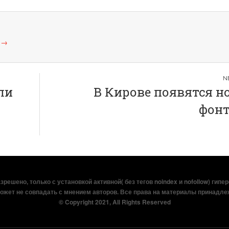
а
→
ли
В Кирове появятся н
фон
решено, только с установкой активной( без тегов noindex и nofollow) гипе
ожет не совпадать с мнением авторов. Все права на материалы принадле
© Copyright 2021, All Rights Reserved