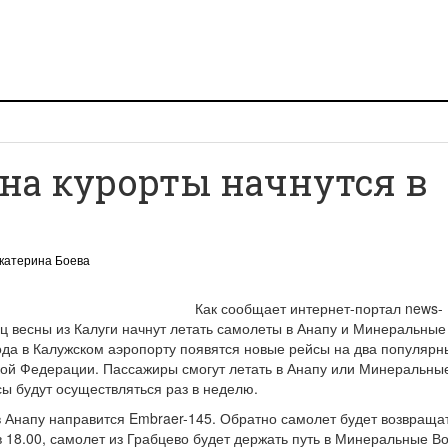
 на курорты начнутся в
катерина Боева
Как сообщает интернет-портал news-
нец весны из Калуги начнут летать самолеты в Анапу и Минеральные
ода в Калужском аэропорту появятся новые рейсы на два популярн
кой Федерации. Пассажиры смогут летать в Анапу или Минеральны
йсы будут осуществляться раз в неделю.
 в Анапу направится Embraer-145. Обратно самолет будет возвраща
 в 18.00, самолет из Грабцево будет держать путь в Минеральные В