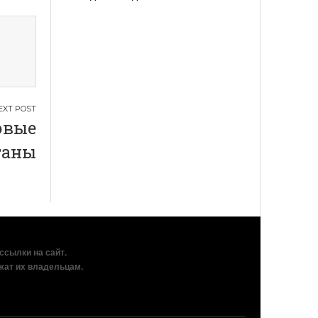
овые
таны
рссылки на сайт.
жат их владельцам.