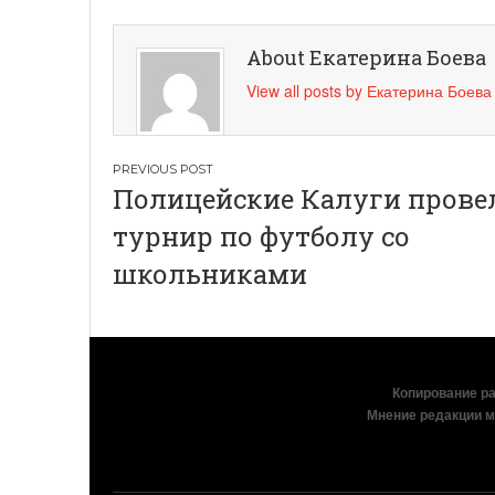
About Екатерина Боева
View all posts by Екатерина Боев
Навигация
Полицейские Калуги прове
по
турнир по футболу со
записям
школьниками
Копирование раз
Мнение редакции м