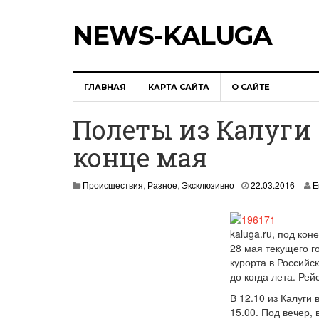
NEWS-KALUGA
ГЛАВНАЯ
КАРТА САЙТА
О САЙТЕ
Полеты из Калуги
конце мая
2
Происшествия
,
Разное
,
Эксклюзивно
22.03.2016
Е
2
.
0
kaluga.ru, под ко
3
.
28 мая текущего г
2
курорта в Российс
0
до когда лета. Ре
1
6
В 12.10 из Калуги
15.00. Под вечер,