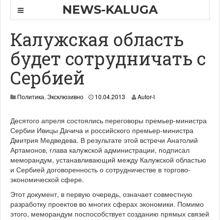
NEWS-KALUGA
Калужская область
будет сотрудничать с
Сербией
0
Политика
,
Эксклюзивно
10.04.2013
Autor-I
5
.
Десятого апреля состоялись переговоры премьер-министра
0
Сербии Ивицы Дачича и российского премьер-министра
5
.
Дмитрия Медведева. В результате этой встречи Анатолий
2
Артамонов, глава калужской администрации, подписал
0
меморандум, устанавливающий между Калужской областью
1
и Сербией договоренность о сотрудничестве в торгово-
3
экономической сфере.
Этот документ, в первую очередь, означает совместную
разработку проектов во многих сферах экономики. Помимо
этого, меморандум поспособствует созданию прямых связей