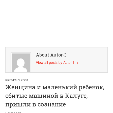
About Autor-I
View all posts by Autor-I
→
Навигация
Женщина и маленький ребенок,
по
сбитые машиной в Калуге,
записям
пришли в сознание