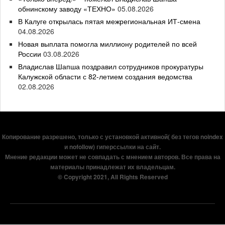
обнинскому заводу «ТЕХНО»
05.08.2026
В Калуге открылась пятая межрегиональная ИТ-смена
04.08.2026
Новая выплата помогла миллиону родителей по всей
России
03.08.2026
Владислав Шапша поздравил сотрудников прокуратуры
Калужской области с 82-летием создания ведомства
02.08.2026
Копирование разрешено, только с установкой активной( без тегов noindex
и nofollow) гиперссылки на сайт.
Мнение редакции может не совпадать с мнением авторов. Все права на
материалы принадлежат их владельцам.
© Copyright 2021, All Rights Reserved