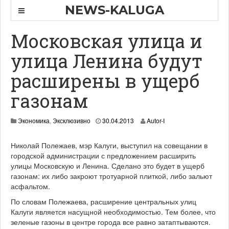
NEWS-KALUGA
Московская улица и
улица Ленина будут
расширены в ущерб
газонам
0
Экономика
,
Эксклюзивно
30.04.2013
Autor-I
5
.
Николай Полежаев, мэр Калуги, выступил на совещании в
0
городской администрации с предложением расширить
5
.
улицы Московскую и Ленина. Сделано это будет в ущерб
2
газонам: их либо закроют тротуарной плиткой, либо зальют
0
асфальтом.
1
3
По словам Полежаева, расширение центральных улиц
Калуги является насущной необходимостью. Тем более, что
зеленые газоны в центре города все равно затаптываются.