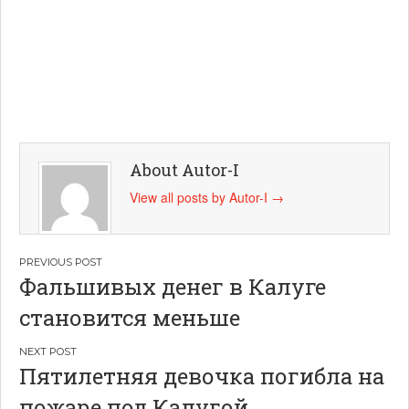
About Autor-I
View all posts by Autor-I
→
Навигация
Фальшивых денег в Калуге
по
становится меньше
записям
Пятилетняя девочка погибла на
пожаре под Калугой