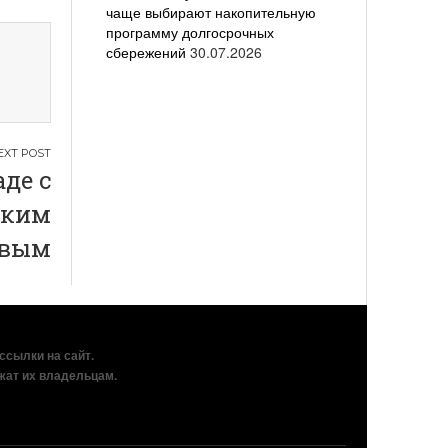
чаще выбирают накопительную
программу долгосрочных
сбережений
30.07.2026
де с
ским
овым
рссылки на сайт.
жат их владельцам.