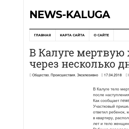
NEWS-KALUGA
ГЛАВНАЯ
КАРТА САЙТА
О САЙТЕ
В Калуге мертву
через несколько д
Общество
,
Происшествия
,
Эксклюзивно
17.04.2018
В Калуге тело мер
после наступления
Как сообщает new
Участковый пришел
ответил ребенок, 
в квартиру, распо
лет и тело женщин