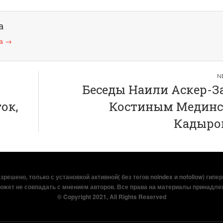
а
ва
→
Беседы Наили Аскер-За
ок,
Костиным Медин
Кадыр
решено, только с установкой активной( без тегов noindex и nofollow) гипе
ожет не совпадать с мнением авторов. Все права на материалы принадле
© Copyright 2021, All Rights Reserved