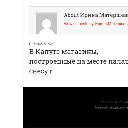
About Ирина Матершев
View all posts by Ирина Матерше
Навигация
В Калуге магазины,
по
построенные на месте палат
записям
снесут
Копирование раз
Мнение редакции м