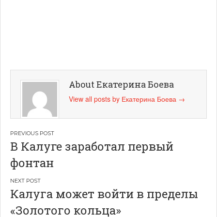
About Екатерина Боева
View all posts by Екатерина Боева
→
Навигация
В Калуге заработал первый
по
фонтан
записям
Калуга может войти в пределы
«Золотого кольца»