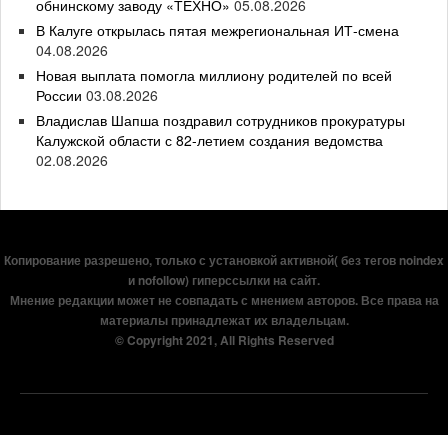
обнинскому заводу «ТЕХНО»
05.08.2026
В Калуге открылась пятая межрегиональная ИТ-смена
04.08.2026
Новая выплата помогла миллиону родителей по всей
России
03.08.2026
Владислав Шапша поздравил сотрудников прокуратуры
Калужской области с 82-летием создания ведомства
02.08.2026
Копирование разрешено, только с установкой активной( без тегов noindex
и nofollow) гиперссылки на сайт.
Мнение редакции может не совпадать с мнением авторов. Все права на
материалы принадлежат их владельцам.
© Copyright 2021, All Rights Reserved