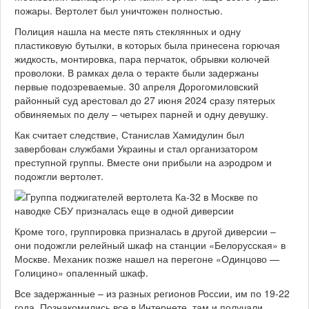
пожары. Вертолет был уничтожен полностью.
Полиция нашла на месте пять стеклянных и одну
пластиковую бутылки, в которых была принесена горючая
жидкость, монтировка, пара перчаток, обрывки колючей
проволоки. В рамках дела о теракте были задержаны
первые подозреваемые. 30 апреля Дорогомиловский
районный суд арестовал до 27 июня 2024 сразу пятерых
обвиняемых по делу – четырех парней и одну девушку.
Как считает следствие, Станислав Хамидулин был
завербован службами Украины и стал организатором
преступной группы. Вместе они прибыли на аэродром и
подожгли вертолет.
Кроме того, группировка призналась в другой диверсии –
они подожгли релейный шкаф на станции «Белорусская» в
Москве. Механик позже нашел на перегоне «Одинцово —
Голицино» опаленный шкаф.
Все задержанные – из разных регионов России, им по 19-22
года. Познакомились все в Интернете, там и получали