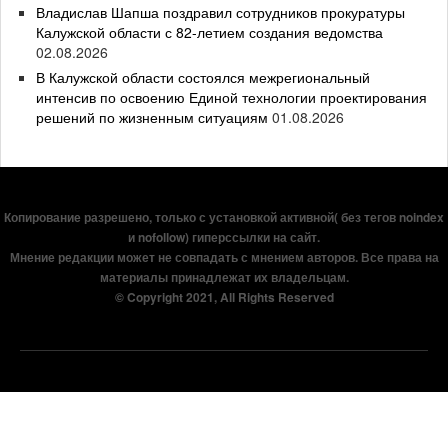
Владислав Шапша поздравил сотрудников прокуратуры
Калужской области с 82-летием создания ведомства
02.08.2026
В Калужской области состоялся межрегиональный
интенсив по освоению Единой технологии проектирования
решений по жизненным ситуациям
01.08.2026
Копирование разрешено, только с установкой активной( без тегов noindex
и nofollow) гиперссылки на сайт.
Мнение редакции может не совпадать с мнением авторов. Все права на
материалы принадлежат их владельцам.
© Copyright 2021, All Rights Reserved