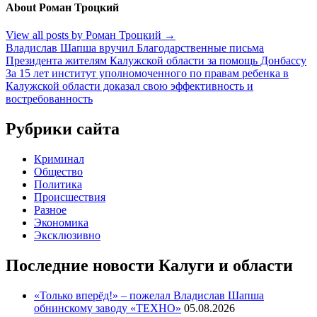
About Роман Троцкий
View all posts by Роман Троцкий
→
Навигация
Владислав Шапша вручил Благодарственные письма
Президента жителям Калужской области за помощь Донбассу
по
За 15 лет институт уполномоченного по правам ребенка в
записям
Калужской области доказал свою эффективность и
востребованность
Рубрики сайта
Криминал
Общество
Политика
Происшествия
Разное
Экономика
Эксклюзивно
Последние новости Калуги и области
«Только вперёд!» – пожелал Владислав Шапша
обнинскому заводу «ТЕХНО»
05.08.2026