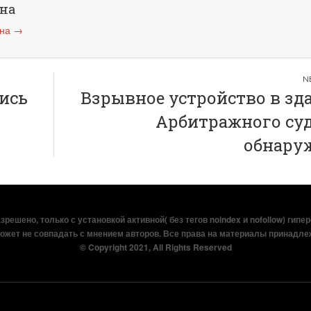
ина
ина
→
ись
Взрывное устройство в зд
Арбитражного суд
обнару
решено, только с установкой активной( без тегов noindex и nofollow) гипе
ожет не совпадать с мнением авторов. Все права на материалы принадле
© Copyright 2021, All Rights Reserved