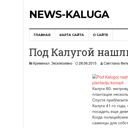
NEWS-KALUGA
ГЛАВНАЯ
КАРТА САЙТА
О САЙТЕ
Под Калугой нашл
Криминал
,
Эксклюзивно
28.06.2015
Светлана Фил
Калуги 60- метров
плантации несколь
Спустя приблизите
Калуги 41-го года
посадить еще девя
Когда полицейские
саженцы для собс