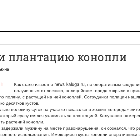
и плантацию конопли
ькина
Как стало известно news-kaluga.ru, по оперативным сведени
полученным от лесника, полицейские города открыли в при
ую поляну, с растущей на ней коноплей. Сотрудники полиции нашл
ко десятков кустов.
льно половину суток на участке показался и хозяин «огорода» жит
, который сразу взялся ухаживать за плантацией. Калужанин намере
ть растений конопли.
 задержали мужчину на месте правонарушения, он сознался, что р
твенного использования. Имеющиеся кусты конопли оперативники