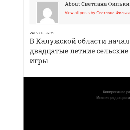
About Светлана Фильк
View all posts by Светлана Фильк
Навигация
В Калужской области начал
по
двадцатые летние сельские
записям
игры
Копирование раз
Мнение редакции м