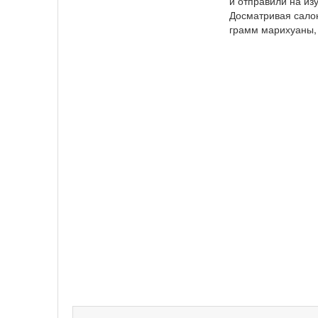
и отправили на из
Досматривая салон
грамм марихуаны, 