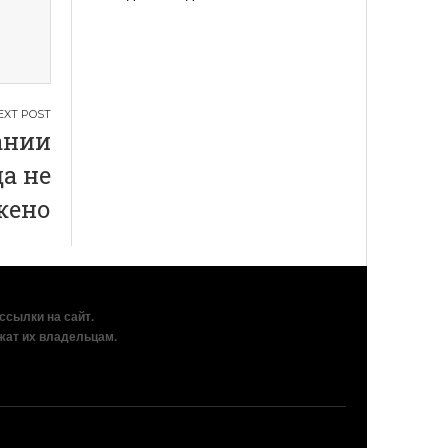
ании
а не
жено
рссылки на сайт.
жат их владельцам.