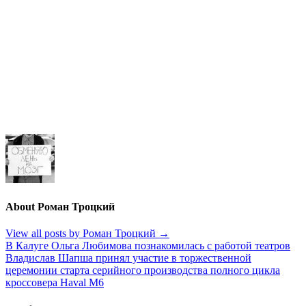
About Роман Троцкий
View all posts by Роман Троцкий
→
Навигация
В Калуге Ольга Любимова познакомилась с работой театров
Владислав Шапша принял участие в торжественной
по
церемонии старта серийного производства полного цикла
записям
кроссовера Haval M6