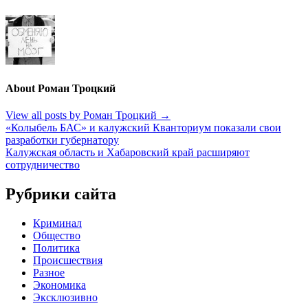
About Роман Троцкий
View all posts by Роман Троцкий
→
Навигация
«Колыбель БАС» и калужский Кванториум показали свои
разработки губернатору
по
Калужская область и Хабаровский край расширяют
записям
сотрудничество
Рубрики сайта
Криминал
Общество
Политика
Происшествия
Разное
Экономика
Эксклюзивно