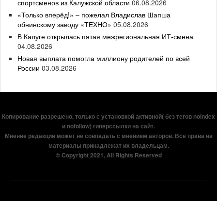
спортсменов из Калужской области
06.08.2026
«Только вперёд!» – пожелал Владислав Шапша
обнинскому заводу «ТЕХНО»
05.08.2026
В Калуге открылась пятая межрегиональная ИТ-смена
04.08.2026
Новая выплата помогла миллиону родителей по всей
России
03.08.2026
Копирование разрешено, только с установкой активной( без тегов noindex
и nofollow) гиперссылки на сайт.
Мнение редакции может не совпадать с мнением авторов. Все права на
материалы принадлежат их владельцам.
© Copyright 2021, All Rights Reserved