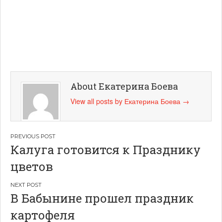
About Екатерина Боева
View all posts by Екатерина Боева
→
Навигация
Калуга готовится к Празднику
по
цветов
записям
В Бабынине прошел праздник
картофеля