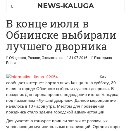
NEWS-KALUGA
В конце июля в
Обнинске выбирали
лучшего дворника
0
Общество
,
Разное
,
Эксклюзивно
31.07.2016
Екатерина
2
Боева
.
0
Как
8
сообщает интернет-портал news-kaluga.ru, в субботу, 30
.
2
июля, в городе Обнинске выбрали лучшего дворника. В
0
праздник Дня города прошло подведение итогов конкурса
1
под названием «Лучший дворник». Данное мероприятие
6
началось в 10 часов утра. Местом для проведения
праздника стало здание городской администрации.
Для участия в конкурсе пришли заявки от различных
управляющих муниципальных организаций. Организаторы