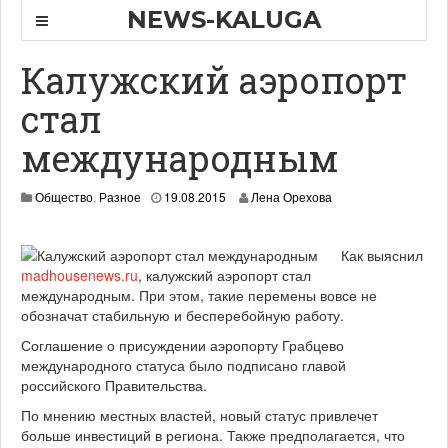
NEWS-KALUGA
Калужский аэропорт
стал
международным
1
Общество
,
Разное
19.08.2015
Лена Орехова
9
.
0
Как выяснил
8
madhousenews.ru
, калужский аэропорт стал
.
международным. При этом, такие перемены вовсе не
2
обозначат стабильную и бесперебойную работу.
0
1
Соглашение о присуждении аэропорту Грабцево
5
международного статуса было подписано главой
российского Правительства.
По мнению местных властей, новый статус привлечет
больше инвестиций в региона. Также предполагается, что