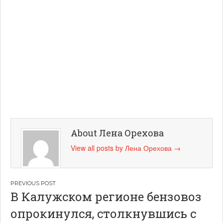
About Лена Орехова
View all posts by Лена Орехова
→
Навигация
В Калужском регионе бензовоз
по
опрокинулся, столкнувшись с
записям