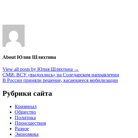
About Юлия Шляхтина
View all posts by Юлия Шляхтина
→
Навигация
СМИ: ВСУ «выдохлись» на Соледарском направлении
В России приняли решение, касающееся мобилизации
по
записям
Рубрики сайта
Криминал
Общество
Политика
Происшествия
Разное
Экономика