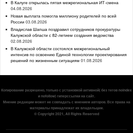
В Калуге открылась пятая межрегиональная ИТ-смена
04.08.2026
Новая выплата помогла миллиону родителей по всей
России
03.08.2026
Владислав Шапша поздравил сотрудников прокуратуры
Калужской области с 82-летием создания ведомства
02.08.2026
В Калужской области состоялся межрегиональный
интенсив по освоению Единой технологии проектирования
решений по жизненным ситуациям
01.08.2026
Копирование разрешено, только с установкой активной( без тегов noindex
и nofollow) гиперссылки на сайт.
Мнение редакции может не совпадать с мнением авторов. Все права на
материалы принадлежат их владельцам.
© Copyright 2021, All Rights Reserved