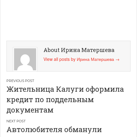
About Ирина Матершева
View all posts by Ирина Матершева
→
Навигация
Жительница Калуги оформила
по
кредит по поддельным
записям
документам
Автолюбителя обманули