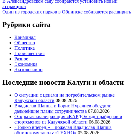
Навигация
В Александровском саду собираются установить новый
аттракцион
по
Один из городских парков в Обнинске собираются расширить
записям
Рубрики сайта
Криминал
Общество
Политика
Происшествия
Разное
Экономика
Эксклюзивно
Последние новости Калуги и области
О ситуации с ценами на потребительском рынке
Калужской области
08.08.2026
Владислав Шапша и Борис Нуралиев обсудили
дальнейшие планы сотрудничества
07.08.2026
Открытая квалификация «КАРДО» ждет райдеров и
спортсменов из Калужской области
06.08.2026
«Только вперёд!» – пожелал Владислав Шапша
обнинскому заводу «ТЕХНО»
05.08.2026