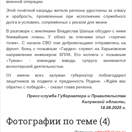
военной операции.
Этой почётной награды жители региона удостоены за отвагу
и храбрость, проявленные при исполнении служебного
долга в условиях, сопряжённых с риском для жизни.
В разговоре с земляками Владислав Шапша обсудил с ними
ближайшие планы. У обоих за плечами опыт «горячих
точек». С начала СВО они добровольцами отправились на
фронт. Боец с позывным «Гардез» служил на Харьковском
направлении инженером БПЛА. Его коллега с позывным
«Туман» - командир взвода, супруга занимается
волонтерской деятельностью.
От имени всех калужан губернатор поблагодарил
защитников за подвиги и преданность Родине. «Ждём вас
обратно с победой», - сказал глава региона.
Пресс-служба Губернатора и Правительства
Калужской области,
18.08.2025 г.
Фотографии по теме (4)
Источник:
admoblkaluga.ru