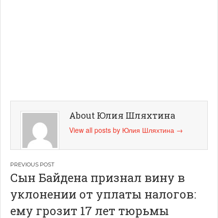
About Юлия Шляхтина
View all posts by Юлия Шляхтина
→
Навигация
Сын Байдена признал вину в
по
уклонении от уплаты налогов:
записям
ему грозит 17 лет тюрьмы