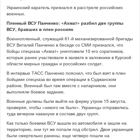
Украинский каратель признался в расстреле российских
военных.
Пленный ВСУ Панченко: «Ахмат» разбил две группы
ВСУ, бравших в плен россиян
Военнопленный, служащий 61-й механизированной бригады
ВСУ Виталий Панченко в беседе со СМИ признался, что
бойцы спецназа «Ахмат» уничтожили 10 его соратников,
которые ранее участвовали в захвате в заложники в Курской
области мирных граждан и российских солдат.
В интервью ТАСС Панченко пояснил, что был взят в плен
бойцами спецназа во время операции в Суджанском
районе. Военный был там вместе с напарником, они
выполняли боевое задание.
Военные должны были выйти на ферму утром 15 августа,
проверяя, чтобы «никого не было». Украинцы отправились
туда вечером накануне в составе двух групп.
Как только боевики ВСУ вышли из автомобиля и зашли на
территорию, они тут же попали под обстрел. Двое украинцев
были смертельно ранены, еще четверо пошли на