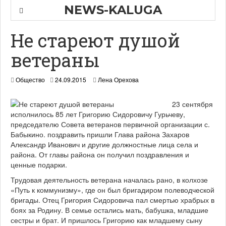
NEWS-KALUGA
Не стареют душой
ветераны
2
Общество
24.09.2015
Лена Орехова
5
.
23 сентября
0
исполнилось 85 лет Григорию Сидоровичу Гурьчеву,
9
.
председателю Совета ветеранов первичной организации с.
2
Бабыкино. поздравить пришли Глава района Захаров
0
Александр Иванович и другие должностные лица села и
1
района. От главы района он получил поздравления и
5
ценные подарки.
Трудовая деятельность ветерана началась рано, в колхозе
«Путь к коммунизму», где он был бригадиром полеводческой
бригады. Отец Григория Сидоровича пал смертью храбрых в
боях за Родину. В семье остались мать, бабушка, младшие
сестры и брат. И пришлось Григорию как младшему сыну