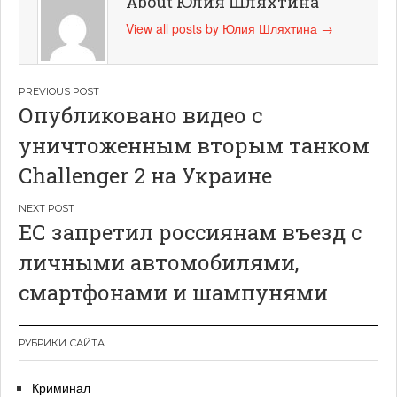
About Юлия Шляхтина
View all posts by Юлия Шляхтина
→
Навигация
Опубликовано видео с
по
уничтоженным вторым танком
записям
Challenger 2 на Украине
ЕС запретил россиянам въезд с
личными автомобилями,
смартфонами и шампунями
РУБРИКИ САЙТА
Криминал