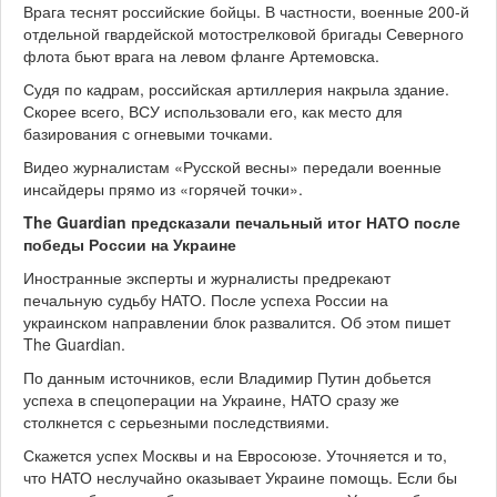
Врага теснят российские бойцы. В частности, военные 200-й
отдельной гвардейской мотострелковой бригады Северного
флота бьют врага на левом фланге Артемовска.
Судя по кадрам, российская артиллерия накрыла здание.
Скорее всего, ВСУ использовали его, как место для
базирования с огневыми точками.
Видео журналистам «Русской весны» передали военные
инсайдеры прямо из «горячей точки».
The Guardian предсказали печальный итог НАТО после
победы России на Украине
Иностранные эксперты и журналисты предрекают
печальную судьбу НАТО. После успеха России на
украинском направлении блок развалится. Об этом пишет
The Guardian.
По данным источников, если Владимир Путин добьется
успеха в спецоперации на Украине, НАТО сразу же
столкнется с серьезными последствиями.
Скажется успех Москвы и на Евросоюзе. Уточняется и то,
что НАТО неслучайно оказывает Украине помощь. Если бы