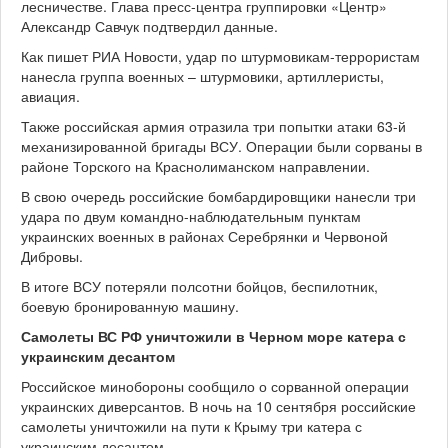
лесничестве. Глава пресс-центра группировки «Центр»
Александр Савчук подтвердил данные.
Как пишет РИА Новости, удар по штурмовикам-террористам
нанесла группа военных – штурмовики, артиллеристы,
авиация.
Также российская армия отразила три попытки атаки 63-й
механизированной бригады ВСУ. Операции были сорваны в
районе Торского на Краснолиманском направлении.
В свою очередь российские бомбардировщики нанесли три
удара по двум командно-наблюдательным пунктам
украинских военных в районах Серебрянки и Червоной
Дибровы.
В итоге ВСУ потеряли полсотни бойцов, беспилотник,
боевую бронированную машину.
Самолеты ВС РФ уничтожили в Черном море катера с
украинским десантом
Российское минобороны сообщило о сорванной операции
украинских диверсантов. В ночь на 10 сентября российские
самолеты уничтожили на пути к Крыму три катера с
украинским десантом.