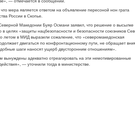
ве», — отмечается в сообщении.
что мера является ответом на объявление пересоной нон грата
тва России в Скопье.
Северной Македонии Буяр Османи заявил, что решение о высылке
о в целях «защиты нацбезопасности и безопасности союзников Се
то летом в МИД выразили сожаление, что «северомакедонская
одолжает двигаться по конфронтационному пути, не обращает вн
подобные шаги наносят ущерб двусторонним отношениям».
ем вынуждены адекватно отреагировать на эти немотивированные
ействия», — уточнили тогда в министерстве.