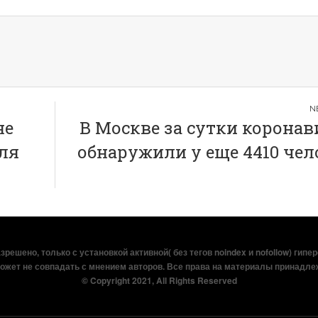
не
В Москве за сутки коронав
ля
обнаружили у еще 4410 чел
решено, только с установкой активной( без тегов noindex и nofollow) гипе
ожет не совпадать с мнением авторов. Все права на материалы принадле
© Copyright 2021, All Rights Reserved