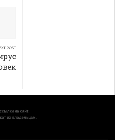
ирус
овек
рссылки на сайт.
жат их владельцам.