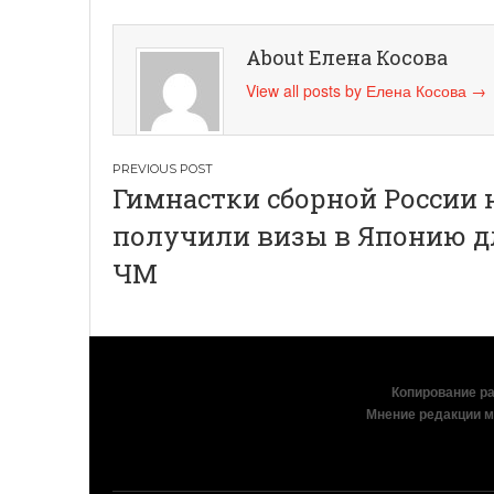
About Елена Косова
View all posts by Елена Косова
→
Навигация
Гимнастки сборной России 
по
получили визы в Японию д
записям
ЧМ
Копирование раз
Мнение редакции м