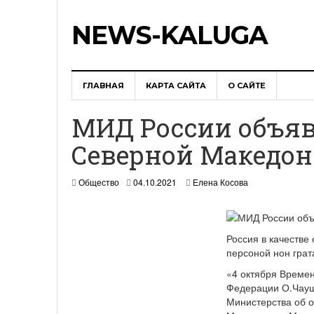
NEWS-KALUGA
ГЛАВНАЯ
КАРТА САЙТА
О САЙТЕ
МИД России объяв
Северной Македон
Общество
04.10.2021
Елена Косова
Россия в качестве
персоной нон гра
«4 октября Време
Федерации О.Чауш
Министерства об о