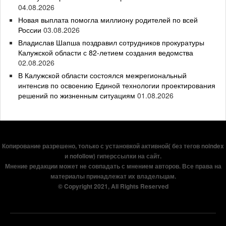
04.08.2026
Новая выплата помогла миллиону родителей по всей
России
03.08.2026
Владислав Шапша поздравил сотрудников прокуратуры
Калужской области с 82-летием создания ведомства
02.08.2026
В Калужской области состоялся межрегиональный
интенсив по освоению Единой технологии проектирования
решений по жизненным ситуациям
01.08.2026
Копирование разрешено, только с установкой активной( без тегов noindex
и nofollow) гиперссылки на сайт.
Мнение редакции может не совпадать с мнением авторов. Все права на
материалы принадлежат их владельцам.
© Copyright 2021, All Rights Reserved