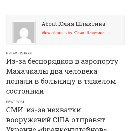
About Юлия Шляхтина
View all posts by Юлия Шляхтина
→
Навигация
Из-за беспорядков в аэропорту
по
Махачкалы два человека
записям
попали в больницу в тяжелом
состоянии
СМИ: из-за нехватки
вооружений США отправят
Украине «Франкенштейнов»